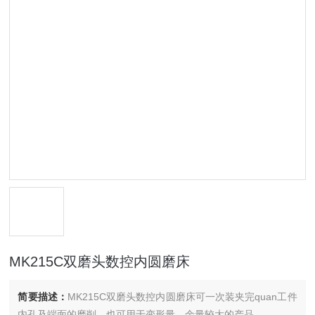
MK215C双磨头数控内圆磨床
简要描述：
MK215C双磨头数控内圆磨床可一次装夹完quan工件
内孔及端面的磨削。也可用于变形量、余量较大的产品。