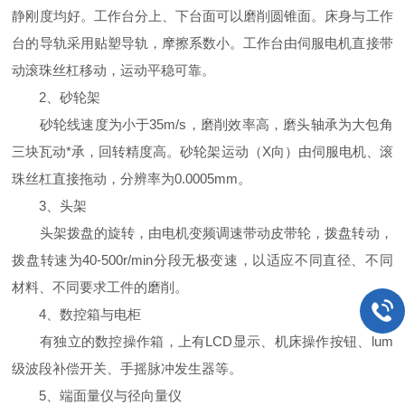
静刚度均好。工作台分上、下台面可以磨削圆锥面。床身与工作
台的导轨采用贴塑导轨，摩擦系数小。工作台由伺服电机直接带
动滚珠丝杠移动，运动平稳可靠。
2、砂轮架
砂轮线速度为小于35m/s，磨削效率高，磨头轴承为大包角
三块瓦动*承，回转精度高。砂轮架运动（X向）由伺服电机、滚
珠丝杠直接拖动，分辨率为0.0005mm。
3、头架
头架拨盘的旋转，由电机变频调速带动皮带轮，拨盘转动，
拨盘转速为40-500r/min分段无极变速，以适应不同直径、不同
材料、不同要求工件的磨削。
4、数控箱与电柜
有独立的数控操作箱，上有LCD显示、机床操作按钮、lum
级波段补偿开关、手摇脉冲发生器等。
5、端面量仪与径向量仪