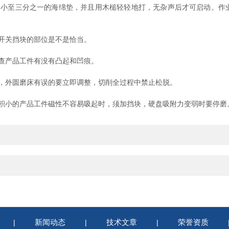
至三分之一的海绵垫，并且用木槌轻轻地打，无杂声后才可启动。作
开关挡块的部位是不是恰当。
查产品工件有没有凸起和凹痕。
外圆磨床有误的要立即调整，切削全过程中禁止松脱。
小的产品工件磁性不容易吸起时，须加挡块，硬盘吸附力变弱时要停磨
新闻动态
技术文章
荣誉资质
|
|
|