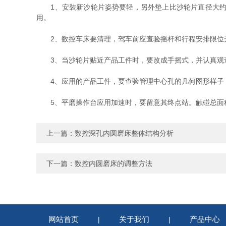
1、安裝新沙轮片姿势要轻，另外垫上比沙轮片直径大约小
用。
2、数控车床要清理，驾车前应查验摇杆和行程安排限位
3、当沙轮片贴近产品工件时，要改成手摇式，并认真观
4、应用的产品工件，要查验管理中心孔的几何图形样子，
5、平磨操作台应用加速时，要留意其终点站。触碰总面积
上一篇：
数控深孔内圆磨床整体结构分析
下一篇：
数控内圆磨床的调整方法
网站首页
关于我们
产品中心
|
|